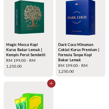
Magic Mocca Kopi
Dark Coco Minuman
Kurus Bakar Lemak |
Coklat Kurus Premium |
Kempis Perut Sembelit
Formula Tanpa Kopi
Bakar Lemak
Regular
RM 199.00
-
RM
Regular
RM 199.00
-
RM
price
1,250.00
price
1,250.00