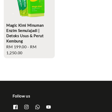
Magic Kimi Minuman
Enzim Semulajadi |
Detoks Usus & Perut
Kembung
Regular
RM 199.00
-
RM
price
1,250.00
Follow us