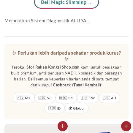
Beli Magic Slimming →
Memuatkan Sistem Diagnostik AI LIYA...
✨ Perlukan lebih daripada sekadar produk kurus?
✨
Terokai
Stor Rakan Kongsi Shop.com
kami untuk penjagaan
kulit premium, anti-penuaan NAD+, kosmetik dan barangan
harian. Beli semua keperluan harian anda di satu tempat
dan kumpul
Cashback (Tunai Kembali)
!
🇲🇾 MY
🇸🇬 SG
🇭🇰 HK
🇹🇼 TW
🇦🇺 AU
🇮🇩 ID
🌍 Global