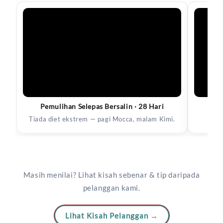
Pemulihan Selepas Bersalin · 28 Hari
Tiada diet ekstrem — pagi Mocca, malam Kimi.
Masih menilai? Lihat kisah sebenar & tip daripada
pelanggan kami.
Lihat Kisah Pelanggan →