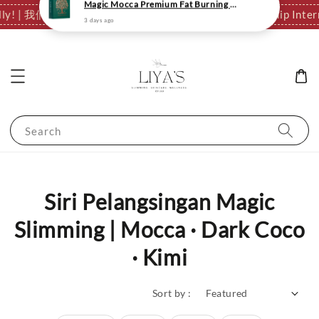
ationally! | 我们支持全球发货，运费结算页自动计算。
✈️ We Ship 
Search
Siri Pelangsingan Magic
Slimming | Mocca · Dark Coco
· Kimi
Sort by :