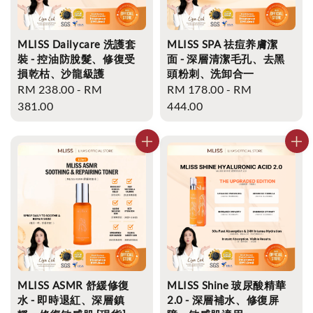
MLISS Dailycare 洗護套
MLISS SPA 祛痘养膚潔
裝 - 控油防脫髮、修復受
面 - 深層清潔毛孔、去黑
損乾枯、沙龍級護
頭粉刺、洗卸合一
Regular
RM 238.00
-
RM
Regular
RM 178.00
-
RM
price
381.00
price
444.00
MLISS ASMR 舒緩修復
MLISS Shine 玻尿酸精華
水 - 即時退紅、深層鎮
2.0 - 深層補水、修復屏