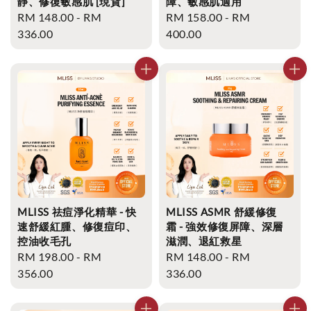
靜、修復敏感肌 [現貨]
障、敏感肌適用
Regular
RM 148.00
-
RM
Regular
RM 158.00
-
RM
price
336.00
price
400.00
MLISS 祛痘淨化精華 - 快
MLISS ASMR 舒緩修復
速舒緩紅腫、修復痘印、
霜 - 強效修復屏障、深層
控油收毛孔
滋潤、退紅救星
Regular
RM 198.00
-
RM
Regular
RM 148.00
-
RM
price
356.00
price
336.00