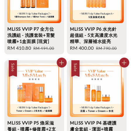
MLISS VVIP P7 全方位
MLISS VVIP P6 水光針
洗護組 - 洗護套裝+育髮
超值組 - 5支高濃度水光
噴霧+1盒面膜 [現貨]
精華、深層補水提亮
Sale
RM 410.80
Regular
Sale
RM 400.00
Regular
RM 494.00
RM 790.00
price
price
price
price
Sale
Sale
MLISS VVIP P5 煥采滋
MLISS VVIP P4 基礎護
養組 - 噴霧+修復霜+2支
膚全套組 - 潔面+噴霧