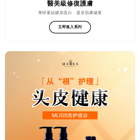
醫美級修復護膚
專研重組膠原蛋白 · 還原肌膚健康
立即進入系列