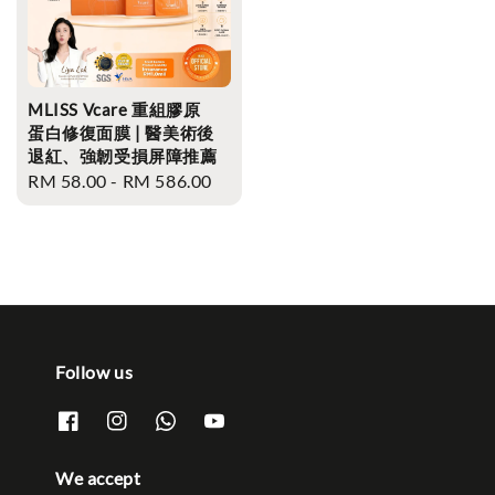
MLISS Vcare 重組膠原
蛋白修復面膜 | 醫美術後
退紅、強韌受損屏障推薦
Regular
RM 58.00
-
RM 586.00
price
Follow us
We accept