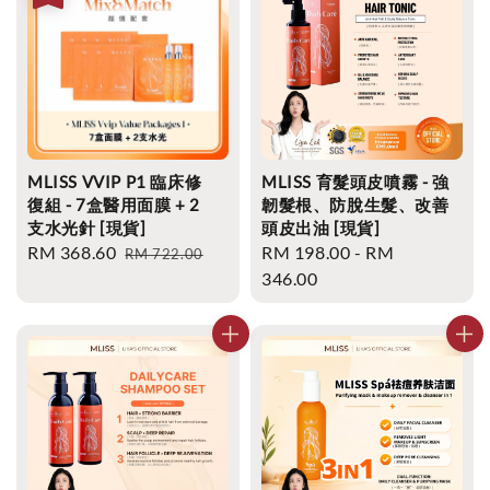
MLISS VVIP P1 臨床修
MLISS 育髮頭皮噴霧 - 強
復組 - 7盒醫用面膜 + 2
韌髮根、防脫生髮、改善
支水光針 [現貨]
頭皮出油 [現貨]
Sale
RM 368.60
Regular
Regular
RM 198.00
-
RM
RM 722.00
price
price
price
346.00