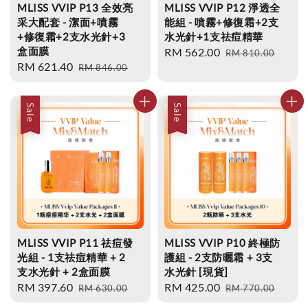
MLISS VVIP P13 全效亮
MLISS VVIP P12 淨透全
采大配套 - 潔面+噴霧
能組 - 噴霧+修復霜+2支
+修復霜+2支水光針+3
水光針+1支祛痘精華
盒面膜
Sale
RM 562.00
Regular
RM 810.00
Sale
RM 621.40
Regular
RM 846.00
price
price
price
price
Sale
Sale
MLISS VVIP P11 祛痘發
MLISS VVIP P10 終極防
光組 - 1支祛痘精華 + 2
護組 - 2支防曬霜 + 3支
支水光針 + 2盒面膜
水光針 [現貨]
Sale
RM 397.60
Regular
Sale
RM 425.00
Regular
RM 630.00
RM 770.00
price
price
price
price