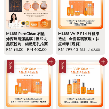
MLISS PorèCléan 石墨
MLISS VVIP P14 終極淨
烯深層清潔黑膜 | 溫和去
透組 - 全套基礎護理 + 祛
黑頭粉刺、細緻毛孔推薦
痘精華 [現貨]
Regular
RM 98.00
-
RM 400.00
Sale
RM 799.40
Regular
RM 1,162.00
price
price
price
Sale
Sale