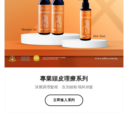
專業頭皮理療系列
深層調理髮根 · 告別細軟塌與掉髮
立即進入系列