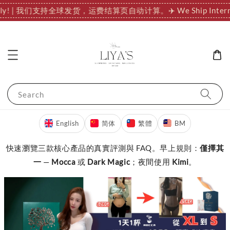
ationally! | 我们支持全球发货，运费结算页自动计算。
✈️ We Ship I
Search
English
简体
繁體
BM
快速瀏覽三款核心產品的真實評測與 FAQ。早上規則：
僅擇其
一
—
Mocca
或
Dark Magic
；夜間使用
Kimi
。