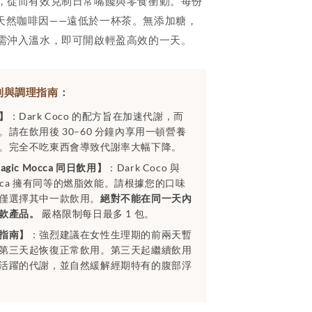
，從而有效克制日常嘴饞與零食衝動。每份
mg 天然咖啡因——遠低於一杯茶。無添加糖，
需沖入溫水，即可開啟輕盈高效的一天。
準則與調理指南：
】
：Dark Coco 的配方旨在加速代謝，而
。請在飲用後 30–60 分鐘內享用一頓營養
。完全不吃東西會導致代謝率大幅下降。
gic Mocca 同日飲用】
：Dark Coco 與
Mocca 擁有同等的燃脂效能。請根據您的口味
僅選擇其中一款飲用。
絕對不能在同一天內
款產品。
嚴格限制每日最多 1 包。
指南】
：強烈建議在女性生理期的前兩天暫
第三天起恢復正常飲用。第三天起繼續飲用
活躍的代謝，並自然緩解經期特有的腹部浮