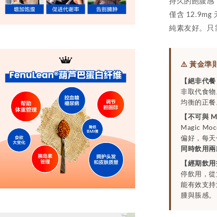
持久的飽腹感
僅含 12.9
純素友好。只
⚠️ 黃金
【絕非代餐
非取代食物
均衡的正餐
【不可與 Ma
Magic 
偏好，每天
同時飲用兩
【經期飲用
停飲用，從
能有效支持
腫與脹感。