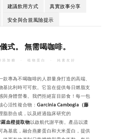
建議飲用方式
真實故事分享
安全與合規風險提示
儀式。 無需喝咖啡。
0添加糖 · 植物蛋白 · 純素友好
一款專為不喝咖啡的人群量身打造的高端、
物基比利時可可飲。它旨在提供每日燃脂支
感與身體營養。我們拒絕盲目節食！每一包
核心活性複合物：
Garcinia Cambogia（藤
理脂肪合成，以及經過臨床研究的
 摩羅血橙提取物
以啟航代謝平衡。產品以濃
可為基底，融合燕麥蛋白和大米蛋白，提供