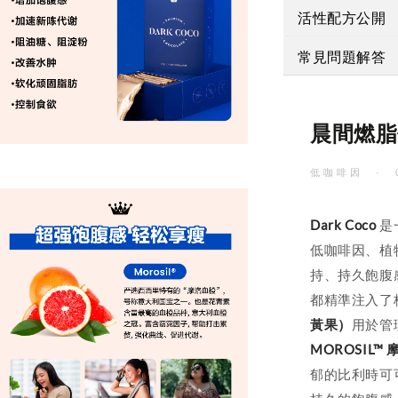
活性配方公開
常見問題解答
晨間燃脂
低咖啡因 · 
Dark Coco
是
低咖啡因、植
持、持久飽腹
都精準注入了
黃果）
用於管
MOROSIL™
郁的比利時可