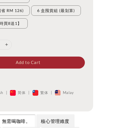
省 RM 126)
6 盒囤貨組 (最划算)
限時買8送1】
Add to Cart
sh
|
简体
|
繁体
|
Malay
 無需喝咖啡。
核心管理維度