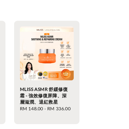
MLISS ASMR 舒緩修復
霜 - 強效修復屏障、深
層滋潤、退紅救星
Regular
RM 148.00
-
RM 336.00
price