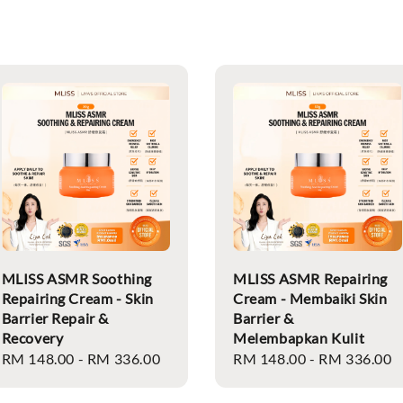
MLISS ASMR Soothing
MLISS ASMR Repairing
Repairing Cream - Skin
Cream - Membaiki Skin
Barrier Repair &
Barrier &
Recovery
Melembapkan Kulit
Regular
RM 148.00
-
RM 336.00
Regular
RM 148.00
-
RM 336.00
price
price