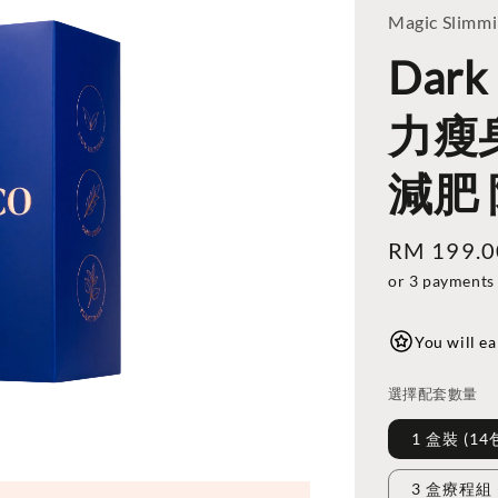
Magic Slimm
Dar
力瘦身
減肥
Regular
RM 199.0
price
or 3 payments
You will ea
選擇配套數量
1 盒裝 (14
3 盒療程組 (