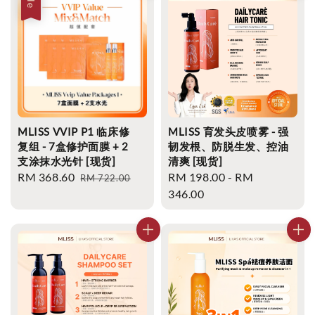
MLISS VVIP P1 临床修
MLISS 育发头皮喷雾 - 强
复组 - 7盒修护面膜 + 2
韧发根、防脱生发、控油
支涂抹水光针 [现货]
清爽 [现货]
Sale
RM 368.60
Regular
Regular
RM 198.00
-
RM
RM 722.00
price
price
price
346.00