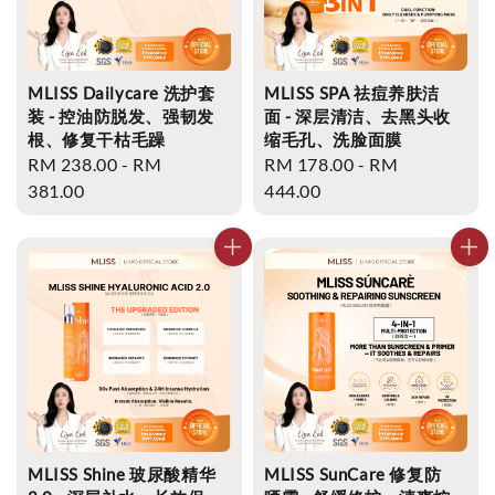
MLISS Dailycare 洗护套
MLISS SPA 祛痘养肤洁
装 - 控油防脱发、强韧发
面 - 深层清洁、去黑头收
根、修复干枯毛躁
缩毛孔、洗脸面膜
Regular
RM 238.00
-
RM
Regular
RM 178.00
-
RM
price
381.00
price
444.00
MLISS Shine 玻尿酸精华
MLISS SunCare 修复防