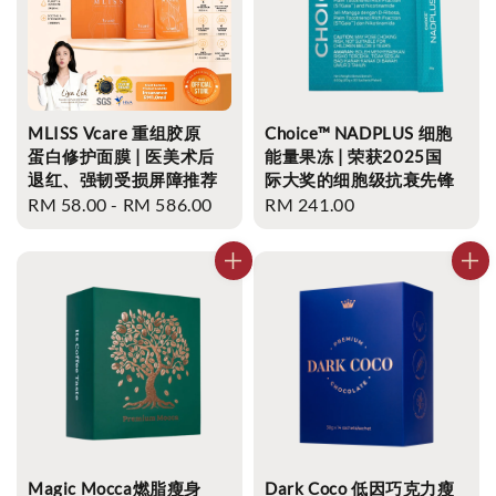
MLISS Vcare 重组胶原
Choice™ NADPLUS 细胞
蛋白修护面膜 | 医美术后
能量果冻 | 荣获2025国
退红、强韧受损屏障推荐
际大奖的细胞级抗衰先锋
Regular
RM 58.00
-
RM 586.00
Regular
RM 241.00
price
price
Magic Mocca燃脂瘦身
Dark Coco 低因巧克力瘦