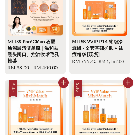
MLISS PorèCléan 石墨
MLISS VVIP P14 终极净
烯深层清洁黑膜 | 温和去
透组 - 全套基础护肤 + 祛
黑头闭口、控油收缩毛孔
痘精华 [现货]
推荐
Sale
RM 799.40
Regular
RM 1,162.00
Regular
RM 98.00
-
RM 400.00
price
price
price
Sale
Sale