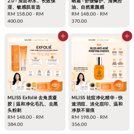
2.0 - 深层补水、长效保
晒霜 - 舒缓修护、清爽控
湿、敏感肌首选
油、自然素颜感
Regular
RM 158.00
-
RM
Regular
RM 148.00
-
RM
price
400.00
price
370.00
MLISS Exfolié 去角质凝
MLISS 祛痘净化精华 - 快
胶 | 温和净化毛孔、去黑
速消痘、淡化痘印、温和
头粉刺
净肤不留痕
Regular
RM 148.00
-
RM
Regular
RM 198.00
-
RM
price
384.00
price
356.00