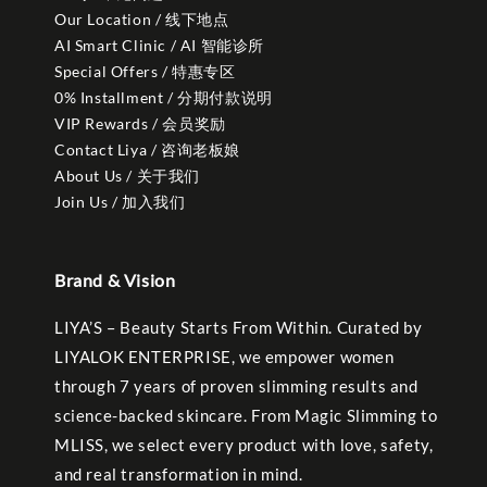
Our Location / 线下地点
AI Smart Clinic / AI 智能诊所
Special Offers / 特惠专区
0% Installment / 分期付款说明
VIP Rewards / 会员奖励
Contact Liya / 咨询老板娘
About Us / 关于我们
Join Us / 加入我们
Brand & Vision
LIYA’S – Beauty Starts From Within. Curated by
LIYALOK ENTERPRISE, we empower women
through 7 years of proven slimming results and
science-backed skincare. From Magic Slimming to
MLISS, we select every product with love, safety,
and real transformation in mind.