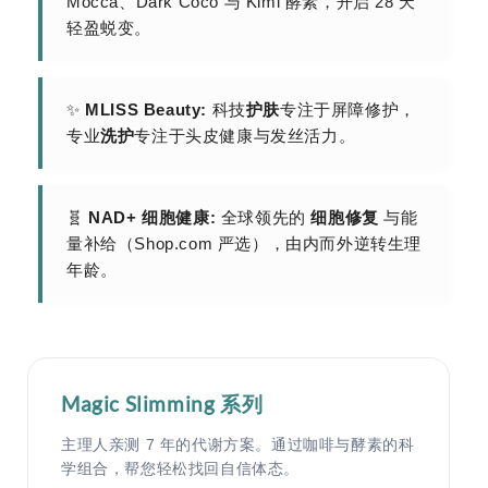
Mocca、Dark Coco 与 Kimi 酵素，开启 28 天
轻盈蜕变。
✨
MLISS Beauty:
科技
护肤
专注于屏障修护，
专业
洗护
专注于头皮健康与发丝活力。
🧬
NAD+ 细胞健康:
全球领先的
细胞修复
与能
量补给（Shop.com 严选），由内而外逆转生理
年龄。
Magic Slimming 系列
主理人亲测 7 年的代谢方案。通过咖啡与酵素的科
学组合，帮您轻松找回自信体态。