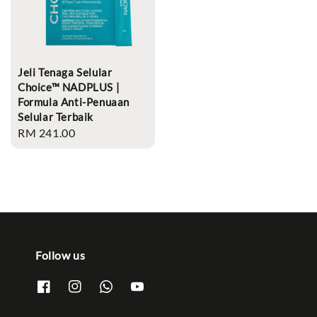
Jeli Tenaga Selular
Choice™ NADPLUS |
Formula Anti-Penuaan
Selular Terbaik
Regular
RM 241.00
price
Follow us