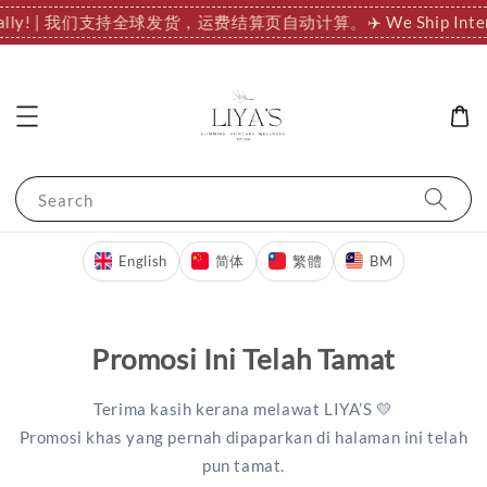
nationally! | 我们支持全球发货，运费结算页自动计算。
✈️ We Ship
Search
English
简体
繁體
BM
Promosi Ini Telah Tamat
Terima kasih kerana melawat LIYA’S 💛
Promosi khas yang pernah dipaparkan di halaman ini telah
pun tamat.