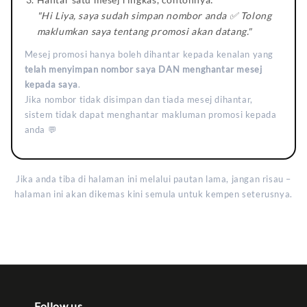
"Hi Liya, saya sudah simpan nombor anda ✅ Tolong
maklumkan saya tentang promosi akan datang."
Mesej promosi hanya boleh dihantar kepada kenalan yang
telah menyimpan nombor saya DAN menghantar mesej
kepada saya
.
Jika nombor tidak disimpan dan tiada mesej dihantar,
sistem tidak dapat menghantar makluman promosi kepada
anda 💬
Jika anda tiba di halaman ini melalui pautan lama, jangan risau –
halaman ini akan dikemas kini semula untuk kempen seterusnya.
Follow us