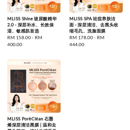
MLISS Shine 玻尿酸精华
MLISS SPA 祛痘养肤洁
2.0 - 深层补水、长效保
面 - 深层清洁、去黑头收
湿、敏感肌首选
缩毛孔、洗脸面膜
Regular
RM 158.00
-
RM
Regular
RM 178.00
-
RM
price
400.00
price
444.00
MLISS PorèCléan 石墨
烯深层清洁黑膜 | 温和去