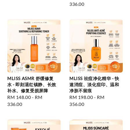
price
price
336.00
MLISS ASMR 舒缓修复
MLISS 祛痘净化精华 - 快
水 - 即刻退红镇静、长效
速消痘、淡化痘印、温和
补水、修复受损屏障
净肤不留痕
Regular
RM 148.00
-
RM
Regular
RM 198.00
-
RM
price
336.00
price
356.00