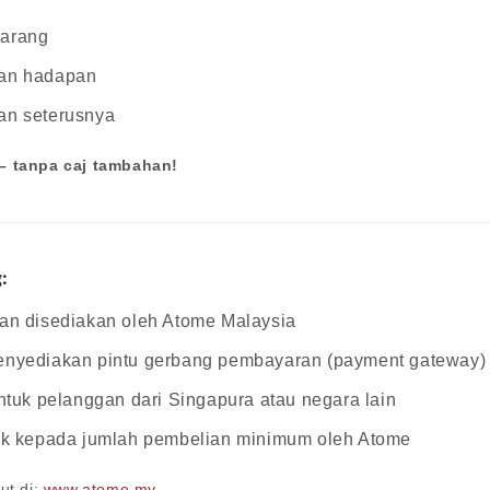
arang
an hadapan
an seterusnya
– tanpa caj tambahan!
:
an disediakan oleh Atome Malaysia
enyediakan pintu gerbang pembayaran (payment gateway)
ntuk pelanggan dari Singapura atau negara lain
uk kepada jumlah pembelian minimum oleh Atome
ut di:
www.atome.my