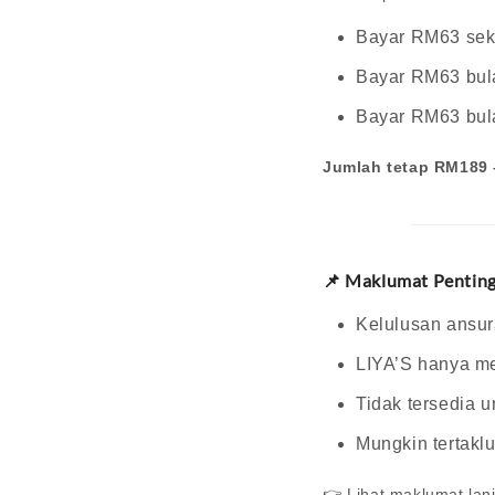
Bayar RM63 sek
Bayar RM63 bul
Bayar RM63 bul
Jumlah tetap RM189 
📌 Maklumat Penting
Kelulusan ansur
LIYA’S hanya m
Tidak tersedia u
Mungkin tertakl
👉 Lihat maklumat lanj