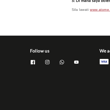
S: Di mana saya bole
Sila lawati
www.atome
Follow us
We a