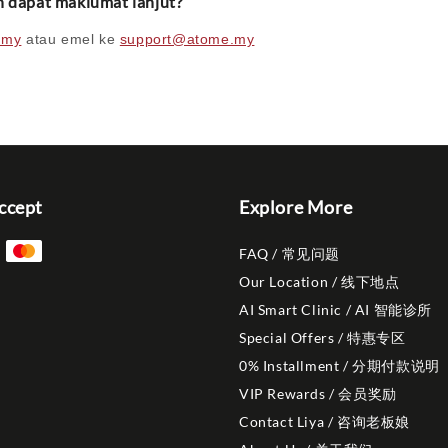
h dapat maklumat lanjut?
.my
atau emel ke
support@atome.my
ccept
Explore More
FAQ / 常见问题
Our Location / 线下地点
AI Smart Clinic / AI 智能诊所
Special Offers / 特惠专区
0% Installment / 分期付款说明
VIP Rewards / 会员奖励
Contact Liya / 咨询老板娘