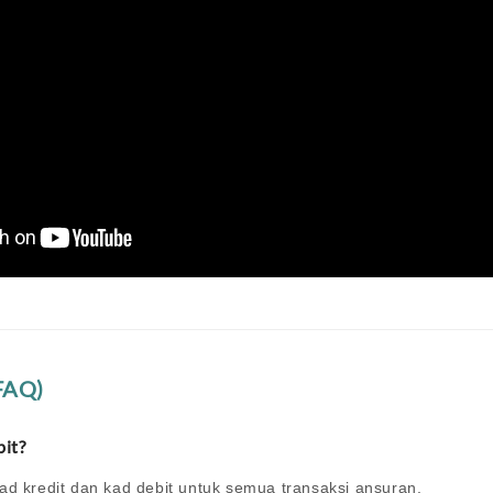
(FAQ)
bit?
d kredit dan kad debit untuk semua transaksi ansuran.