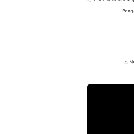
Peng
⚠️ M