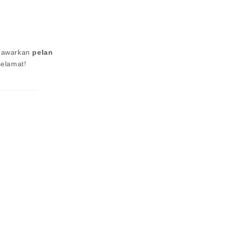
enawarkan
pelan
selamat!