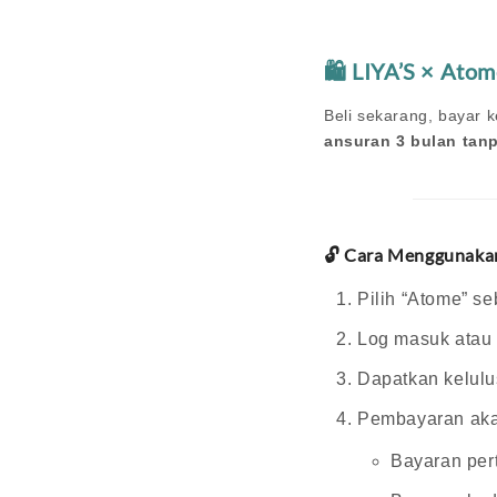
🛍️ LIYA’S × Ato
Beli sekarang, bayar
ansuran 3 bulan tan
🔓 Cara Menggunaka
Pilih “Atome” s
Log masuk atau 
Dapatkan kelulus
Pembayaran aka
Bayaran per