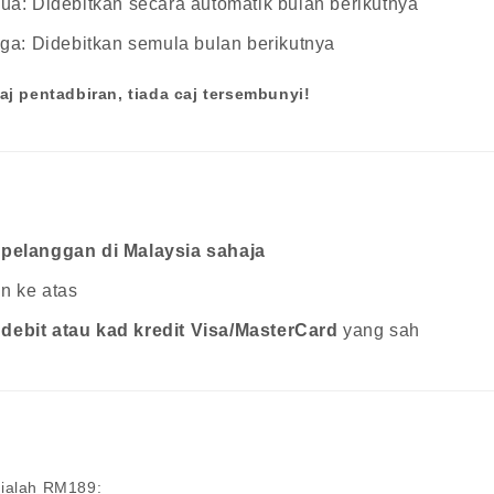
ua: Didebitkan secara automatik bulan berikutnya
ga: Didebitkan semula bulan berikutnya
aj pentadbiran, tiada caj tersembunyi!
a
pelanggan di Malaysia sahaja
n ke atas
 debit atau kad kredit Visa/MasterCard
yang sah
ialah RM189: