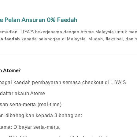
me Pelan Ansuran 0% Faedah
 kemudian! LIYA’S bekerjasama dengan Atome Malaysia untuk m
pa faedah
kepada pelanggan di Malaysia. Mudah, fleksibel, dan 
n Atome?
ebagai kaedah pembayaran semasa checkout di LIYA’S
daftar akaun Atome
an serta-merta (real-time)
n dibahagikan kepada 3 bahagian:
tama: Dibayar serta-merta