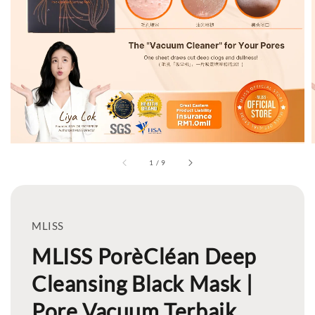
1
/
9
MLISS
MLISS PorèCléan Deep
Cleansing Black Mask |
Pore Vacuum Terbaik