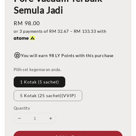
Semula Jadi
Regular
RM 98.00
price
or 3 payments of
RM 32.67
–
RM 133.33
with
You will earn 98 LY Points with this purchase
Pilih set kegemaran anda.
1 Kotak (5 sachet)
5 Kotak (25 sachet)(VVIP)
Quantity