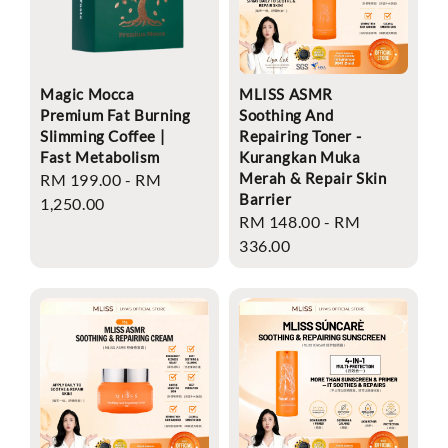
Magic Mocca
MLISS ASMR
Premium Fat Burning
Soothing And
Slimming Coffee |
Repairing Toner -
Fast Metabolism
Kurangkan Muka
Merah & Repair Skin
Regular
RM 199.00
-
RM
Barrier
price
1,250.00
Regular
RM 148.00
-
RM
price
336.00