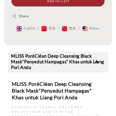
Add to Cart
Share
English
|
简体
|
繁体
|
Malay
MLISS PorèCléan Deep Cleansing Black
Mask"Penyedut Hampagas" Khas untuk Liang
Pori Anda
MLISS PorèCléan Deep Cleansing
Black Mask"Penyedut Hampagas"
Khas untuk Liang Pori Anda
KONDUKTIF TERMAL GRAPHENE ·
MELARUTKAN BINTIK HITAM ·