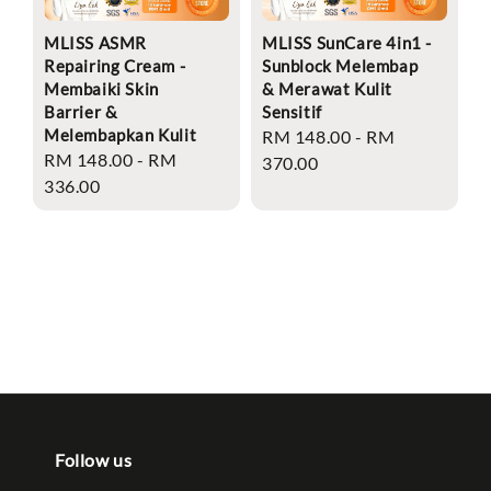
MLISS ASMR
MLISS SunCare 4in1 -
Repairing Cream -
Sunblock Melembap
Membaiki Skin
& Merawat Kulit
Barrier &
Sensitif
Melembapkan Kulit
Regular
RM 148.00
-
RM
Regular
RM 148.00
-
RM
price
370.00
price
336.00
Follow us