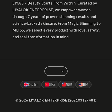
LIYA’S – Beauty Starts From Within. Curated by
LIYALOK ENTERPRISE, we empower women
through 7 years of proven slimming results and
science-backed skincare. From Magic Slimming to
MLISS, we select every product with love, safety,
and real transformation in mind.
English
简体
繁體
BM
© 2026 LIYALOK ENTERPRISE (202103127481)