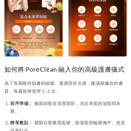
如何將 PorèCléan 融入你的高級護膚儀式
為了長期維持肌膚的細膩、通透與折光感，建議根據你的膚
質，每週規律使用 1–2 次：
前序準備：
徹底卸妝並清潔面部，洗去表面的油脂與灰
塵。
靜享敷貼：
展開石墨烯黑面膜，順著面部輪廓撫平、使其
完美貼合。