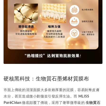
硬核黑科技：生物質石墨烯材質膜布
市面上傳統的清潔面膜大多依賴厚重的泥膜，容易剝奪皮膚
水分，甚至造成微小劃傷並引發反彈生油。而
MLISS
PorèCléan
徹底顛覆了傳統，采用了奢華微導級的
生物質石