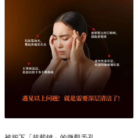
被按下「超載鍵」的微觀毛孔