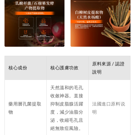
原料來源 / 認證
核心成份
核心護膚功效
說明
天然溫和的毛孔
收斂神器。直接
藥用層孔菌提取
抑制皮脂腺活躍
法國進口原料说
物
度，減少油脂分
明
泌，收縮毛孔且
絕無致痘風險。