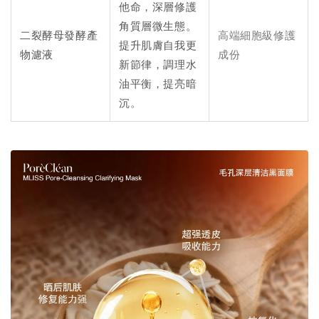
他命，深層修護
角質層微生態。
二裂酵母發酵產
高端細胞級修護
提升肌膚自我更
物濾液
成份
新節律，調理水
油平衡，提亮暗
沉。