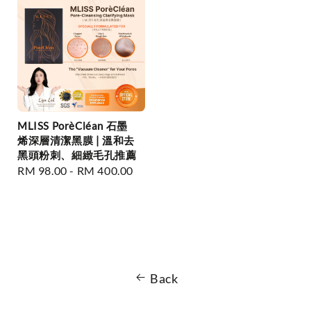
MLISS PorèCléan 石墨
烯深層清潔黑膜 | 溫和去
黑頭粉刺、細緻毛孔推薦
Regular
RM 98.00
-
RM 400.00
price
Back