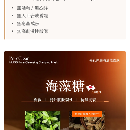
無酒精 / 無乙醇
無人工合成香精
無皂基成份
無高刺激性酸類