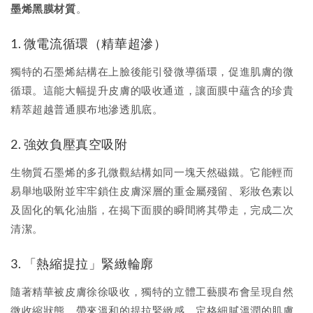
墨烯黑膜材質
。
1. 微電流循環（精華超滲）
獨特的石墨烯結構在上臉後能引發微導循環，促進肌膚的微
循環。這能大幅提升皮膚的吸收通道，讓面膜中蘊含的珍貴
精萃超越普通膜布地滲透肌底。
2. 強效負壓真空吸附
生物質石墨烯的多孔微觀結構如同一塊天然磁鐵。它能輕而
易舉地吸附並牢牢鎖住皮膚深層的重金屬殘留、彩妝色素以
及固化的氧化油脂，在揭下面膜的瞬間將其帶走，完成二次
清潔。
3. 「熱縮提拉」緊緻輪廓
隨著精華被皮膚徐徐吸收，獨特的立體工藝膜布會呈現自然
微收縮狀態，帶來溫和的提拉緊緻感，定格細膩溫潤的肌膚