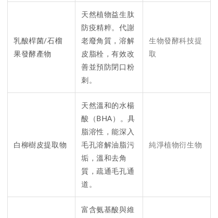
天然植物益生肽
防疫精粹。代謝
乳酸桿菌/石榴
老廢角質，溶解
生物發酵科技提
果發酵產物
皮脂栓，有效改
取
善並預防閉口粉
刺。
天然溫和的水楊
酸（BHA）。具
脂溶性，能深入
白柳樹皮提取物
毛孔溶解油脂污
純淨植物衍生物
垢，溫和去角
質，疏通毛孔通
道。
富含氨基酸與維