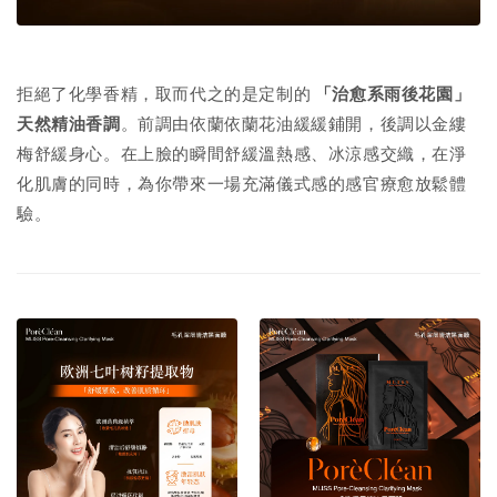
拒絕了化學香精，取而代之的是定制的
「治愈系雨後花園」
天然精油香調
。前調由依蘭依蘭花油緩緩鋪開，後調以金縷
梅舒緩身心。在上臉的瞬間舒緩溫熱感、冰涼感交織，在淨
化肌膚的同時，為你帶來一場充滿儀式感的感官療愈放鬆體
驗。