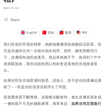
MAY 23, 26
Share
English
简体
繁體
BM
我们投資於昂貴的精華，精細地層層塗抹細胞賦活面霜，並
且從未漏掉任何一步補水鎖水程序。然而，總有那麼些日
子，皮膚固執地拒絕透亮。摸起來粗糙不平，妝容到了中午
就斑駁脫妝，那些頑固的閉口粉刺更是毫無預兆地接連冒
出。
如果你對這些場景感到熟悉，請放心，並不是你的護膚品選
錯了——而是你的清潔流程序出了問題。
當老廢角質不斷堆積、油脂氧化酸敗時，會在皮膚表面形成
一層肉眼不可見的微觀屏障。簡單來說：
如果沒有定期進行