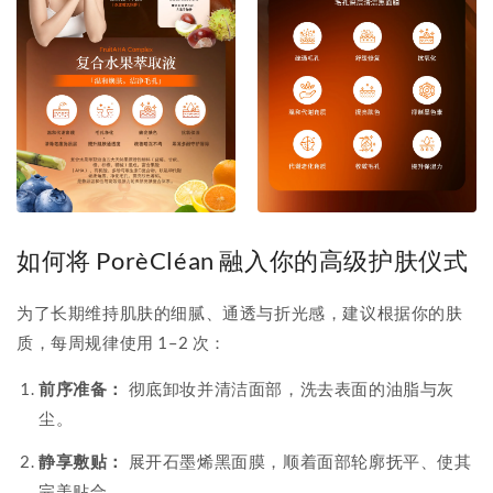
如何将 PorèCléan 融入你的高级护肤仪式
为了长期维持肌肤的细腻、通透与折光感，建议根据你的肤
质，每周规律使用 1–2 次：
前序准备：
彻底卸妆并清洁面部，洗去表面的油脂与灰
尘。
静享敷贴：
展开石墨烯黑面膜，顺着面部轮廓抚平、使其
完美贴合。