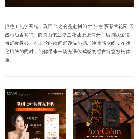
拒绝了化学香精，取而代之的是定制的 **“治愈系雨后花园”天
然精油香调**。前调由依兰依兰花油缓缓铺开，后调以金缕
梅舒缓身心。在上脸的瞬间舒缓温热感、冰凉感交织，在净
化肌肤的同时，为你带来一场充满仪式感的感官疗愈放松体
验。