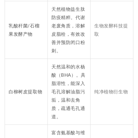
天然植物益生肽
防疫精粹。代谢
乳酸杆菌/石榴
老废角质，溶解
生物发酵科技提
果发酵产物
皮脂栓，有效改
取
善并预防闭口粉
刺。
天然温和的水杨
酸（BHA）。具
脂溶性，能深入
白柳树皮提取物
毛孔溶解油脂污
纯净植物衍生物
垢，温和去角
质，疏通毛孔通
道。
富含氨基酸与维