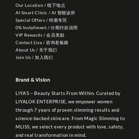
Our Location / 线下地点
AI Smart Clinic / AI 智能诊所
Special Offers / 特惠专区
0% Installment / 分期付款说明
VIP Rewards / 会员奖励
Contact Liya / 咨询老板娘
About Us / 关于我们
Join Us / 加入我们
Brand & Vision
LIYA’S – Beauty Starts From Within. Curated by
LIYALOK ENTERPRISE, we empower women
through 7 years of proven slimming results and
science-backed skincare. From Magic Slimming to
MLISS, we select every product with love, safety,
and real transformation in mind.