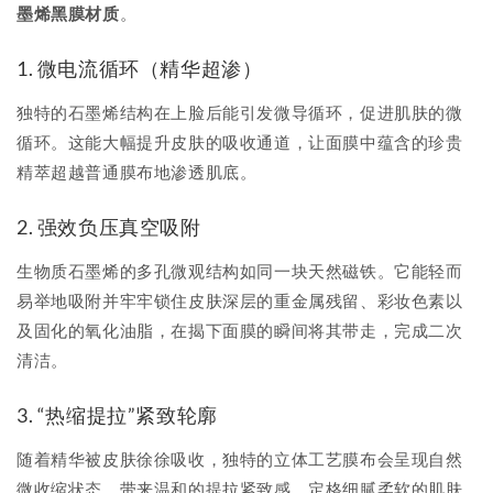
墨烯黑膜材质
。
1. 微电流循环（精华超渗）
独特的石墨烯结构在上脸后能引发微导循环，促进肌肤的微
循环。这能大幅提升皮肤的吸收通道，让面膜中蕴含的珍贵
精萃超越普通膜布地渗透肌底。
2. 强效负压真空吸附
生物质石墨烯的多孔微观结构如同一块天然磁铁。它能轻而
易举地吸附并牢牢锁住皮肤深层的重金属残留、彩妆色素以
及固化的氧化油脂，在揭下面膜的瞬间将其带走，完成二次
清洁。
3. “热缩提拉”紧致轮廓
随着精华被皮肤徐徐吸收，独特的立体工艺膜布会呈现自然
微收缩状态，带来温和的提拉紧致感，定格细腻柔软的肌肤