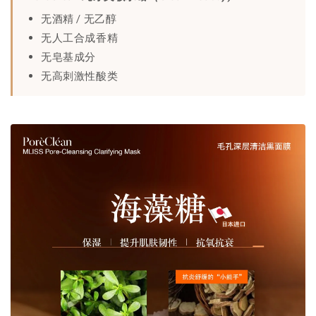
无酒精 / 无乙醇
无人工合成香精
无皂基成分
无高刺激性酸类